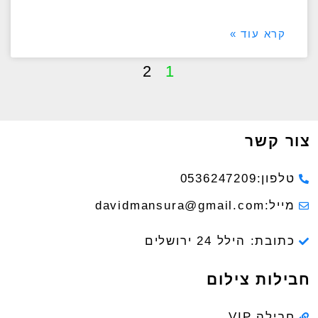
קרא עוד »
2
1
צור קשר
טלפון:0536247209
מייל:davidmansura@gmail.com
כתובת: הילל 24 ירושלים
חבילות צילום
חבילה VIP